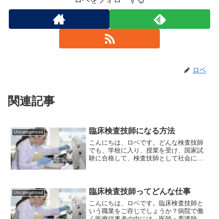
ロベ
関連記事
臨床検査技師になる方法
Uncategorized
こんにちは、ロベです。どんな検査技師
でも、学校に入り、授業を受け、国家試
験に合格して、検査技師として社会に出
ます！検査技師を目指すようになって、
まず最初に決めることは学校選びです。
何を基準に学校を選ぶか少しでも参考に
なれば幸いです！検査技師...
臨床検査技師ってどんな仕事
Uncategorized
こんにちは、ロベです。臨床検査技師と
いう職業をご存じでしょうか？病院で働
く医療従事者の中には、医師・看護師・